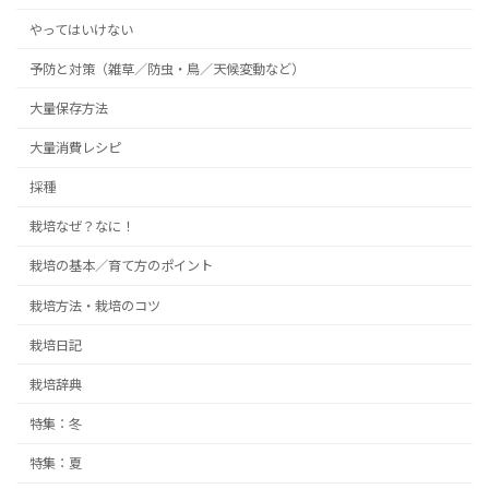
ペ
やってはいけない
ー
予防と対策（雑草／防虫・鳥／天候変動など）
ジ
送
大量保存方法
り
大量消費レシピ
採種
栽培なぜ？なに！
栽培の基本／育て方のポイント
栽培方法・栽培のコツ
栽培日記
栽培辞典
特集：冬
特集：夏