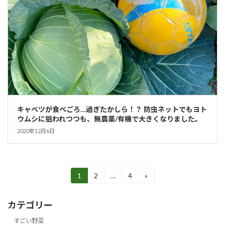
キャベツが食べごろ…過ぎたかしら！？ 防虫ネットでもヨト
ウムシに狙われつつも、無農薬/有機で大きくなりました。
2020年12月6日
投
1
2
…
4
»
固
固
固
定
定
定
稿
ペ
ペ
ペ
カテゴリー
ー
ー
ー
の
ジ
ジ
ジ
すごい野菜