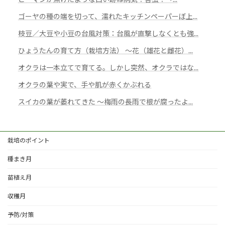
ゴーヤの種の端を切って、濡れたキッチンペーパーぼ上...
枝豆／大豆や小豆の台風対策：台風が直撃しなくとも強...
ひょうたんの育て方（栽培方法） ～花（雄花と雌花）...
オクラは一本立てで育てる。しかし突然、オクラではな...
オクラの葉や実で、手や肌が赤くかぶれる
スイカの葉が萎れてきた 〜梅雨の長雨で根が腐ったよ...
栽培のポイント
種まき月
苗植え月
収穫月
予防/対策