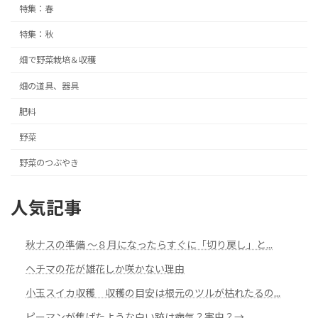
特集：春
特集：秋
畑で野菜栽培＆収穫
畑の道具、器具
肥料
野菜
野菜のつぶやき
人気記事
秋ナスの準備 ～８月になったらすぐに「切り戻し」と...
ヘチマの花が雄花しか咲かない理由
小玉スイカ収穫 収穫の目安は根元のツルが枯れたるの...
ピーマンが焦げたような白い跡は病気？害虫？→...