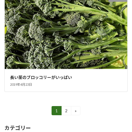
長い茎のブロッコリーがいっぱい
2019年4月23日
投
1
2
»
固
固
定
定
稿
ペ
ペ
カテゴリー
ー
ー
の