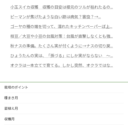
小玉スイカ収穫 収穫の目安は根元のツルが枯れたるの...
ピーマンが焦げたような白い跡は病気？害虫？→...
ゴーヤの種の端を切って、濡れたキッチンペーパーぼ上...
枝豆／大豆や小豆の台風対策：台風が直撃しなくとも強...
秋ナスの準備。たくさん実が付くように→ナスの切り戻...
ひょうたんの実は、「孫づる」にしか実がならない ～...
オクラは一本立てで育てる。しかし突然、オクラではな...
栽培のポイント
種まき月
苗植え月
収穫月