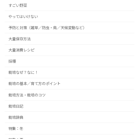
ジ
ジ
すごい野菜
ペ
やってはいけない
ー
予防と対策（雑草／防虫・鳥／天候変動など）
ジ
送
大量保存方法
り
大量消費レシピ
採種
栽培なぜ？なに！
栽培の基本／育て方のポイント
栽培方法・栽培のコツ
栽培日記
栽培辞典
特集：冬