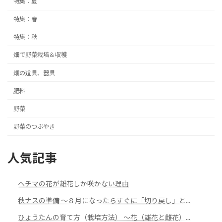
特集：夏
特集：春
特集：秋
畑で野菜栽培＆収穫
畑の道具、器具
肥料
野菜
野菜のつぶやき
人気記事
ヘチマの花が雄花しか咲かない理由
秋ナスの準備 ～８月になったらすぐに「切り戻し」と...
ひょうたんの育て方（栽培方法） ～花（雄花と雌花）...