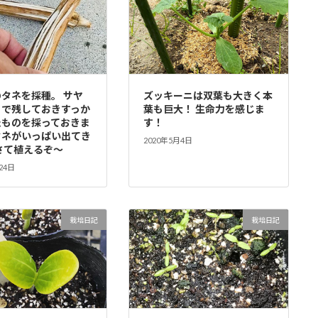
タネを採種。 サヤ
ズッキーニは双葉も大きく本
まで残しておきすっか
葉も巨大！ 生命力を感じま
たものを採っておきま
す！
タネがいっぱい出てき
2020年5月4日
さて植えるぞ〜
24日
栽培日記
栽培日記