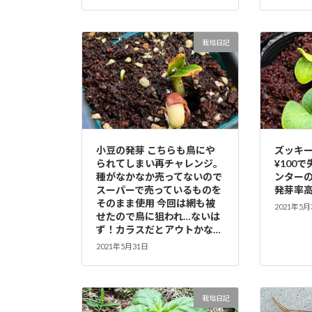
栽培日記
小豆の発芽 こちらも鳥にや
ズッキー
られてしまい再チャレンジ。
¥100
種がなかなか売ってないので
ンター
スーパーで売っているものを
発芽率
そのまま使用 今回は網も被
2021年5月
せたので鳥に狙われ…ないは
ず！カラスだとアウトかな…
2021年5月31日
栽培日記