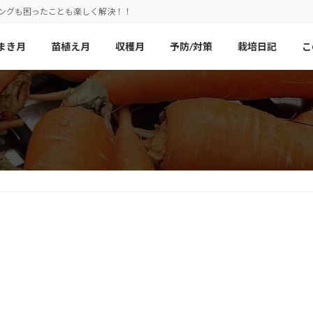
ニングも困ったことも楽しく解決！！
まき月
苗植え月
収穫月
予防/対策
栽培日記
こ