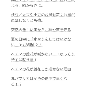
える。緑から赤に...
枝豆／大豆や小豆の台風対策：台風が
直撃しなくとも強...
突然の激しい雨から、種や苗を守る
夏の日中に「水やりをしてはいけな
い」3つの理由と5...
ヘチマの雌花が咲かない！→ゆっくり
待てば咲きます
ヘチマの花が雄花しか咲かない理由
赤パプリカは変色の途中で黒くな
る！？