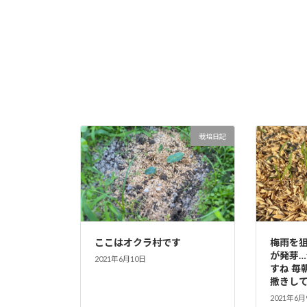
栽培日記
ここはオクラ村です
梅雨を
が発芽
2021年6月10日
すね 毎
撒きし
2021年6月