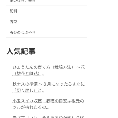
畑の道具、器具
肥料
野菜
野菜のつぶやき
人気記事
ひょうたんの育て方（栽培方法） ～花
（雄花と雌花）...
秋ナスの準備 ～８月になったらすぐに
「切り戻し」と...
小玉スイカ収穫 収穫の目安は根元の
ツルが枯れたるの...
赤パプリカも、そろそろ色が変わり終