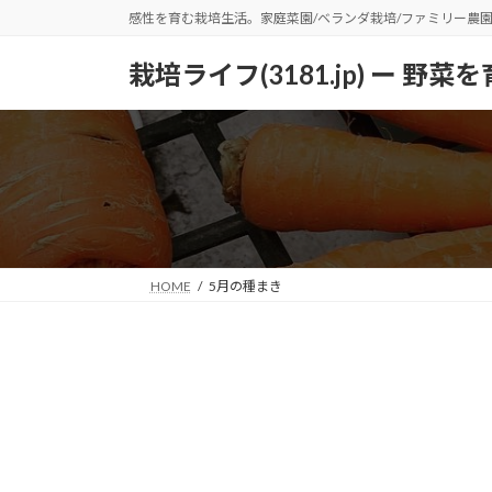
コ
ナ
感性を育む栽培生活。家庭菜園/ベランダ栽培/ファミリー農
ン
ビ
テ
ゲ
栽培ライフ(3181.jp) ー 
ン
ー
ツ
シ
へ
ョ
ス
ン
キ
に
ッ
移
プ
動
HOME
5月の種まき