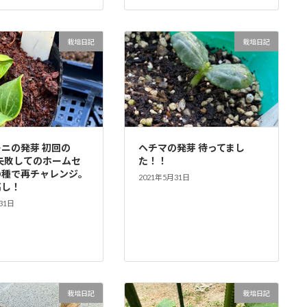
栽培日記
栽培日記
ニの発芽 初回の
ヘチマの発芽 待ってまし
で失敗してのホームセ
た！！
の種で再チャレンジ。
2021年5月31日
高し！
31日
栽培日記
栽培日記