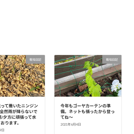
栽培日記
栽培日記
狙って撒いたニンジン
今年もゴーヤカーテンの準
…全然雨が降らないで
備。ネットも張ったから登っ
朝/夕方に頑張って水
てね〜
ております。
2021年6月4日
9日