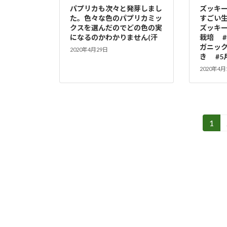
パプリカも次々と発芽しまし
ズッキ
た。色々な色のパプリカミッ
すごい生
クスを選んだのでどの色の実
ズッキ
になるのかわかりません(汗
栽培 
ガニック
2020年4月29日
き #
2020年4月
投
1
固
定
稿
ペ
の
ー
ジ
ペ
ー
ジ