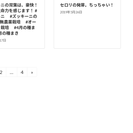
ーニの双葉は、豪快！
セロリの発芽。ちっちゃい！
命力を感じます！ #
2019年5月26日
ーニ #ズッキーニの
#無農薬栽培 #オー
栽培 #4月の種ま
5月の種まき
17日
2
…
4
»
固
固
定
定
ペ
ペ
ー
ー
ジ
ジ