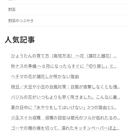
野菜
野菜のつぶやき
人気記事
ひょうたんの育て方（栽培方法） ～花（雄花と雌花）...
秋ナスの準備 ～８月になったらすぐに「切り戻し」と...
ヘチマの花が雄花しか咲かない理由
枝豆／大豆や小豆の台風対策：台風が直撃しなくとも強...
バジルの花がいつもよりも早く咲きました。こんなに暑...
夏の日中に「水やりをしてはいけない」3つの理由と5...
小玉スイカ収穫 収穫の目安は根元のツルが枯れたるの...
ゴーヤの種の端を切って、濡れたキッチンペーパーぼ上...