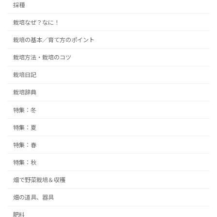
採種
栽培なぜ？なに！
栽培の基本／育て方のポイント
栽培方法・栽培のコツ
栽培日記
栽培辞典
特集：冬
特集：夏
特集：春
特集：秋
畑で野菜栽培＆収穫
畑の道具、器具
肥料