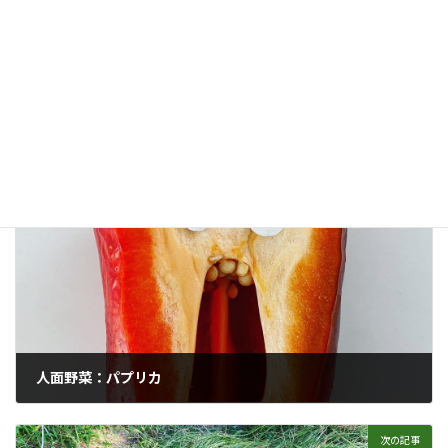
赤パプリカ #オーガニック栽培 #無農薬栽培 #無農薬栽培 #農薬不
使用
採種
、
栽培方法・栽培のコツ
カテゴリー
オーガニック栽培
パプリカ
パプリカのタネ
タグ
パプリカ採種
パプリカ栽培
採種
無農薬栽培
赤パプリカ
農薬不使用
前の記事
人面野菜：パプリカ
2020年8月11日
次の記事