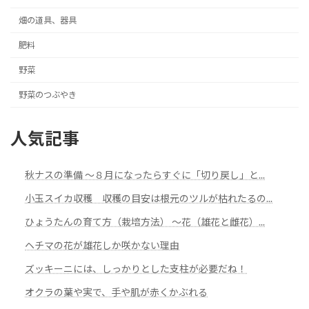
畑の道具、器具
肥料
野菜
野菜のつぶやき
人気記事
秋ナスの準備 ～８月になったらすぐに「切り戻し」と...
小玉スイカ収穫 収穫の目安は根元のツルが枯れたるの...
ひょうたんの育て方（栽培方法） ～花（雄花と雌花）...
ヘチマの花が雄花しか咲かない理由
ズッキーニには、しっかりとした支柱が必要だね！
オクラの葉や実で、手や肌が赤くかぶれる