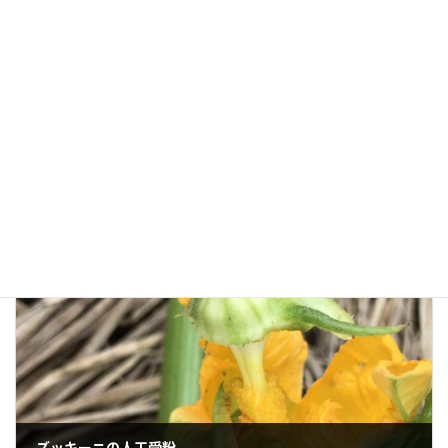
ズッキーニの採種
とにかく実を巨大化させてから採種する。
カボチャ科なので、カボチャのような感じ。
栽培の基本／育て方のポイント
カテゴリー
3月の種まき
4月の苗植え
5月の苗植え
タグ
7月の収穫
8月の収穫
9月の収穫
ウリハムシ
ナス科
加湿に弱い
夏野菜
脇芽
連作障害なし
前の記事
ズッキーニの人工受粉