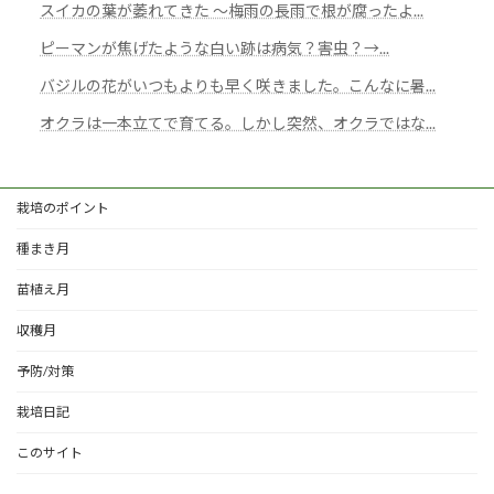
スイカの葉が萎れてきた 〜梅雨の長雨で根が腐ったよ...
ピーマンが焦げたような白い跡は病気？害虫？→...
バジルの花がいつもよりも早く咲きました。こんなに暑...
オクラは一本立てで育てる。しかし突然、オクラではな...
栽培のポイント
種まき月
苗植え月
収穫月
予防/対策
栽培日記
このサイト