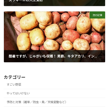
2018年7月19日
次の記事
酷暑ですが、じゃがいも収穫！ 男爵、キタアカリ、インカ、デストロイヤー どれも色がいい！
2018年7月19日
カテゴリー
すごい野菜
やってはいけない
予防と対策（雑草／防虫・鳥／天候変動など）