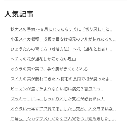
人気記事
秋ナスの準備 ～８月になったらすぐに「切り戻し」と...
小玉スイカ収穫 収穫の目安は根元のツルが枯れたるの...
ひょうたんの育て方（栽培方法） ～花（雄花と雌花）...
ヘチマの花が雄花しか咲かない理由
オクラの葉や実で、手や肌が赤くかぶれる
スイカの葉が萎れてきた 〜梅雨の長雨で根が腐ったよ...
ピーマンが焦げたような白い跡は病気？害虫？→...
ズッキーニには、しっかりとした支柱が必要だね！
オクラは一本立てで育てる。しかし突然、オクラではな...
四角豆（シカクマメ）がたくさん実をつけ始めました。...