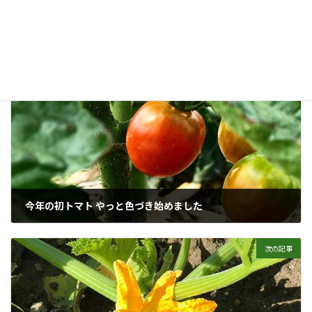
野菜
カテゴリー
トマト
トマトの花
花
タグ
前の記事
今年の初トマト やっと色づき始めました
2017年6月8日
次の記事