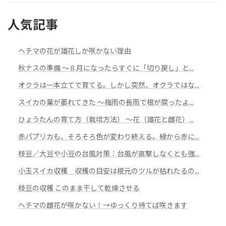
人気記事
ヘチマの花が雄花しか咲かない理由
秋ナスの準備 ～８月になったらすぐに「切り戻し」と...
オクラは一本立てで育てる。しかし突然、オクラではな...
スイカの葉が萎れてきた 〜梅雨の長雨で根が腐ったよ...
ひょうたんの育て方（栽培方法） ～花（雄花と雌花）...
赤パプリカも、そろそろ色が変わり終える。緑から赤に...
枝豆／大豆や小豆の台風対策：台風が直撃しなくとも強...
小玉スイカ収穫 収穫の目安は根元のツルが枯れたるの...
枝豆の収穫 このまま干して乾燥させる
ヘチマの雌花が咲かない！→ゆっくり待てば咲きます