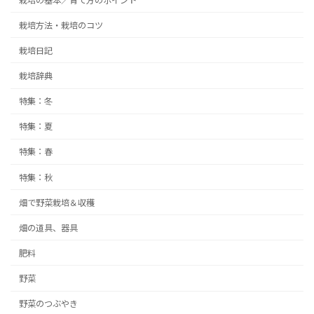
栽培の基本／育て方のポイント
栽培方法・栽培のコツ
栽培日記
栽培辞典
特集：冬
特集：夏
特集：春
特集：秋
畑で野菜栽培＆収穫
畑の道具、器具
肥料
野菜
野菜のつぶやき