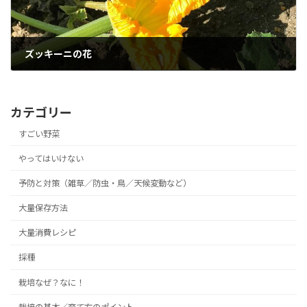
ズッキーニの花
2017年6月9日
カテゴリー
すごい野菜
やってはいけない
予防と対策（雑草／防虫・鳥／天候変動など）
大量保存方法
大量消費レシピ
採種
栽培なぜ？なに！