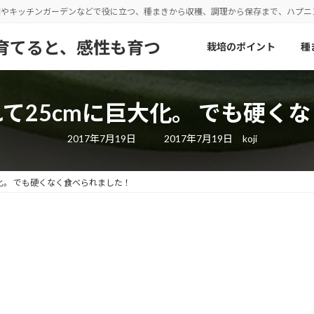
園やキッチンガーデンなどで役に立つ、種まきから収穫、調理から保存まで、ハプ
野菜を育てると、感性も育つ
栽培のポイント
種
て25cmに巨大化。 でも硬く
最
2017年7月19日
2017年7月19日
koji
終
更
新
日
化。 でも硬くなく食べられました！
時
: