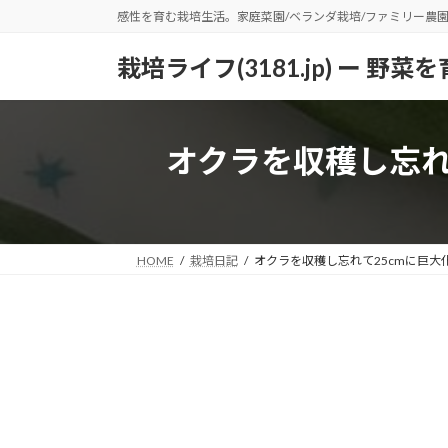
コ
ナ
感性を育む栽培生活。家庭菜園/ベランダ栽培/ファミリー農
ン
ビ
テ
ゲ
栽培ライフ(3181.jp) ー 
ン
ー
ツ
シ
へ
ョ
オクラを収穫し忘れ
ス
ン
キ
に
ッ
移
プ
動
HOME
栽培日記
オクラを収穫し忘れて25cmに巨大