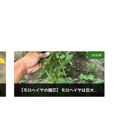
次の記事
【モロヘイヤの摘芯】 モロヘイヤは巨大化するので摘芯が必要だそうです。30cmを超えたら少し先を切るのが良さそうですが、もう60cmを超えたので摘芯した部分でスープを作ろうと思います。
2017年7月19日