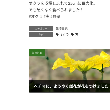
オクラを収穫し忘れて25cmに巨大化。
でも硬くなく食べられました！
#オクラ #実 #野菜
栽培日記
カテゴリー
オクラ
実
タグ
前の記事
ヘチマに、ようやく雌花が花をつけました
2017年7月16日