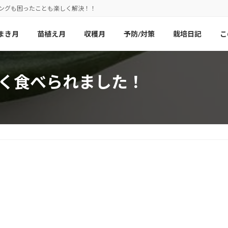
ニングも困ったことも楽しく解決！！
まき月
苗植え月
収穫月
予防/対策
栽培日記
こ
なく食べられました！