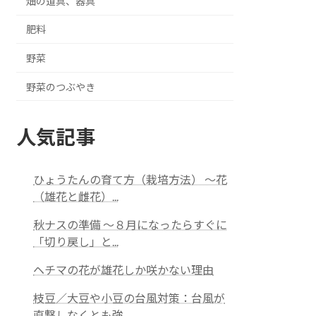
畑の道具、器具
肥料
野菜
野菜のつぶやき
人気記事
ひょうたんの育て方（栽培方法） ～花
（雄花と雌花）...
秋ナスの準備 ～８月になったらすぐに
「切り戻し」と...
ヘチマの花が雄花しか咲かない理由
枝豆／大豆や小豆の台風対策：台風が
直撃しなくとも強...