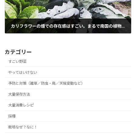
カリフラワーの畑での存在感はすごい。まるで南国の植物のようだ。
2019年1月6日
カテゴリー
すごい野菜
やってはいけない
予防と対策（雑草／防虫・鳥／天候変動など）
大量保存方法
大量消費レシピ
採種
栽培なぜ？なに！