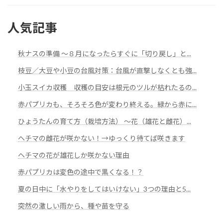
人気記事
秋ナスの準備 ～８月になったらすぐに「切り戻し」と...
枝豆／大豆や小豆の台風対策：台風が直撃しなくとも強...
小玉スイカ収穫 収穫の目安は根元のツルが枯れたるの...
赤パプリカも、そろそろ色が変わり終える。緑から赤に...
ひょうたんの育て方（栽培方法） ～花（雄花と雌花）...
ヘチマの雌花が咲かない！→ゆっくり待てば咲きます
ヘチマの花が雄花しか咲かない理由
赤パプリカは変色の途中で黒くなる！？
夏の日中に「水やりをしてはいけない」3つの理由と5...
突然の激しい雨から、種や苗を守る