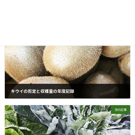
栽培方法・栽培のコツ
カテゴリー
1月の整枝・剪定
もみじ
イロハモミジ
剪定
タグ
前の記事
キウイの剪定と収穫量の年度記録
2019年1月5日
次の記事