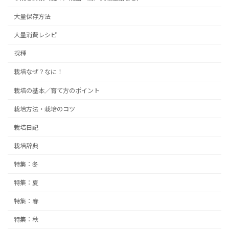
大量保存方法
大量消費レシピ
採種
栽培なぜ？なに！
栽培の基本／育て方のポイント
栽培方法・栽培のコツ
栽培日記
栽培辞典
特集：冬
特集：夏
特集：春
特集：秋