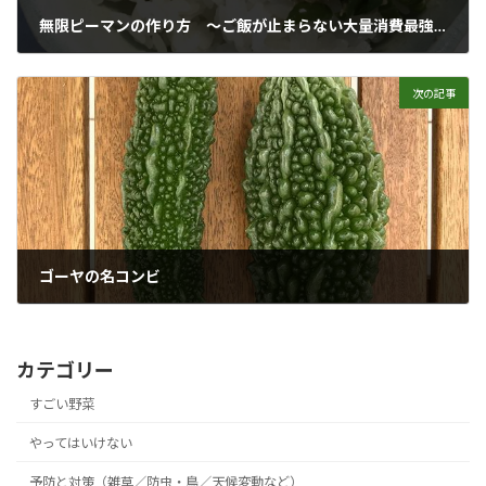
無限ピーマンの作り方 ～ご飯が止まらない大量消費最強レシピ
2018年7月10日
次の記事
ゴーヤの名コンビ
2018年7月11日
カテゴリー
すごい野菜
やってはいけない
予防と対策（雑草／防虫・鳥／天候変動など）