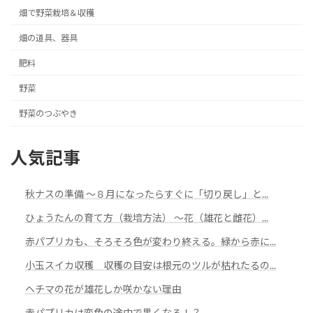
畑で野菜栽培＆収穫
畑の道具、器具
肥料
野菜
野菜のつぶやき
人気記事
秋ナスの準備 ～８月になったらすぐに「切り戻し」と...
ひょうたんの育て方（栽培方法） ～花（雄花と雌花）...
赤パプリカも、そろそろ色が変わり終える。緑から赤に...
小玉スイカ収穫 収穫の目安は根元のツルが枯れたるの...
ヘチマの花が雄花しか咲かない理由
赤パプリカは変色の途中で黒くなる！？