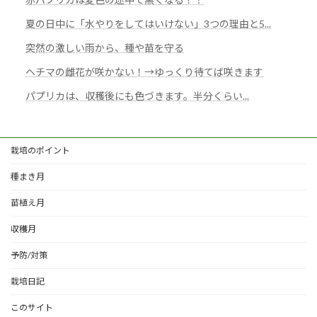
夏の日中に「水やりをしてはいけない」3つの理由と5...
突然の激しい雨から、種や苗を守る
ヘチマの雌花が咲かない！→ゆっくり待てば咲きます
パプリカは、収穫後にも色づきます。半分くらい...
栽培のポイント
種まき月
苗植え月
収穫月
予防/対策
栽培日記
このサイト