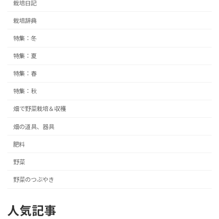
栽培日記
栽培辞典
特集：冬
特集：夏
特集：春
特集：秋
畑で野菜栽培＆収穫
畑の道具、器具
肥料
野菜
野菜のつぶやき
人気記事