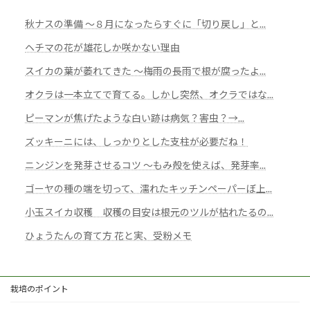
秋ナスの準備 ～８月になったらすぐに「切り戻し」と...
ヘチマの花が雄花しか咲かない理由
スイカの葉が萎れてきた 〜梅雨の長雨で根が腐ったよ...
オクラは一本立てで育てる。しかし突然、オクラではな...
ピーマンが焦げたような白い跡は病気？害虫？→...
ズッキーニには、しっかりとした支柱が必要だね！
ニンジンを発芽させるコツ ～もみ殻を使えば、発芽率...
ゴーヤの種の端を切って、濡れたキッチンペーパーぼ上...
小玉スイカ収穫 収穫の目安は根元のツルが枯れたるの...
ひょうたんの育て方 花と実、受粉メモ
栽培のポイント