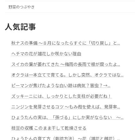
野菜のつぶやき
人気記事
秋ナスの準備 ～８月になったらすぐに「切り戻し」と...
ヘチマの花が雄花しか咲かない理由
スイカの葉が萎れてきた 〜梅雨の長雨で根が腐ったよ...
オクラは一本立てで育てる。しかし突然、オクラではな...
ピーマンが焦げたような白い跡は病気？害虫？→...
ズッキーニには、しっかりとした支柱が必要だね！
ニンジンを発芽させるコツ ～もみ殻を使えば、発芽率...
ひょうたんの実は、「孫づる」にしか実がならない ～...
枝豆の収穫 このまま干して乾燥させる
ひょうたんの育て方（栽培方法） ～花（雄花と雌花）...