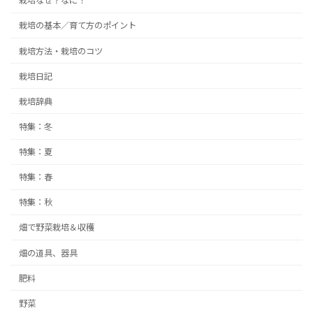
栽培なぜ？なに！
栽培の基本／育て方のポイント
栽培方法・栽培のコツ
栽培日記
栽培辞典
特集：冬
特集：夏
特集：春
特集：秋
畑で野菜栽培＆収穫
畑の道具、器具
肥料
野菜