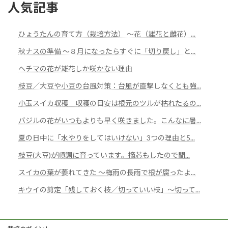
人気記事
ひょうたんの育て方（栽培方法） ～花（雄花と雌花）...
秋ナスの準備 ～８月になったらすぐに「切り戻し」と...
ヘチマの花が雄花しか咲かない理由
枝豆／大豆や小豆の台風対策：台風が直撃しなくとも強...
小玉スイカ収穫 収穫の目安は根元のツルが枯れたるの...
バジルの花がいつもよりも早く咲きました。こんなに暑...
夏の日中に「水やりをしてはいけない」3つの理由と5...
枝豆(大豆)が順調に育っています。摘芯もしたので間...
スイカの葉が萎れてきた 〜梅雨の長雨で根が腐ったよ...
キウイの剪定「残しておく枝／切っていい枝」～切って...