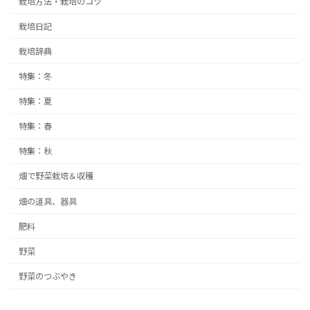
栽培方法・栽培のコツ
栽培日記
栽培辞典
特集：冬
特集：夏
特集：春
特集：秋
畑で野菜栽培＆収穫
畑の道具、器具
肥料
野菜
野菜のつぶやき