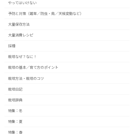
やってはいけない
予防と対策（雑草／防虫・鳥／天候変動など）
大量保存方法
大量消費レシピ
採種
栽培なぜ？なに！
栽培の基本／育て方のポイント
栽培方法・栽培のコツ
栽培日記
栽培辞典
特集：冬
特集：夏
特集：春