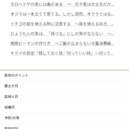
モロヘイヤの実には毒がある → 花や茎は大丈夫だが...
オクラは一本立てで育てる。しかし突然、オクラではな...
イチゴの苗を植える時に注意する ～苗を植える向き、...
ひょうたんの実は、「孫づる」にしか実がならない ～...
無限ピーマンの作り方 ～ご飯が止まらない大量消費最...
キウイの剪定「残しておく枝／切っていい枝」～切って...
栽培のポイント
種まき月
苗植え月
収穫月
予防/対策
栽培日記