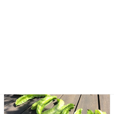
シカクマメといえば天ぷら
沖縄の居酒屋でよく出てきますね。
普通の豆は天ぷらなんてやらないのに、シカクマメは天ぷらが一
番ですね。
#シカクマメ #四角豆 #天ぷら #レシピ #野菜 #沖縄料理
栽培日記
カテゴリー
シカクマメ
レシピ
四角豆
天ぷら
実
タグ
沖縄料理
前の記事