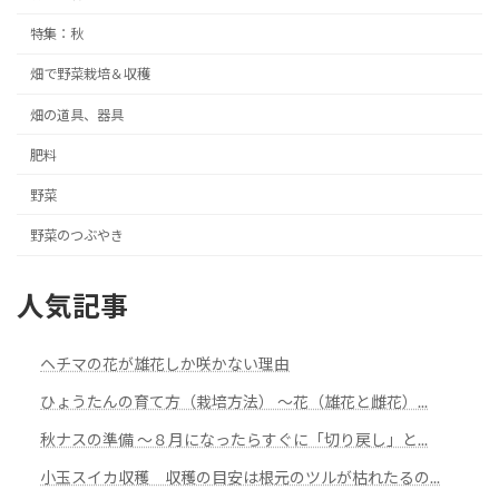
特集：秋
畑で野菜栽培＆収穫
畑の道具、器具
肥料
野菜
野菜のつぶやき
人気記事
ヘチマの花が雄花しか咲かない理由
ひょうたんの育て方（栽培方法） ～花（雄花と雌花）...
秋ナスの準備 ～８月になったらすぐに「切り戻し」と...
小玉スイカ収穫 収穫の目安は根元のツルが枯れたるの...