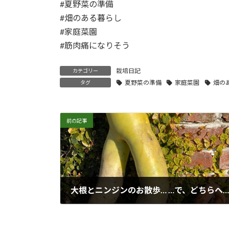
#夏野菜の準備
#畑のある暮らし
#家庭菜園
#筋肉痛になりそう
栽培日記
カテゴリー
夏野菜の準備
家庭菜園
畑の
タグ
前の記事
大根とニンジンのお散歩… …で、どちらへ？
2022年2月25日