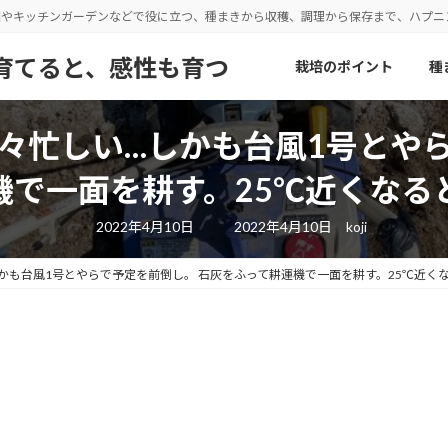
園やキッチンガーデンなどで役に立つ、種まきから収穫、調理から保存まで、ハプ
野菜を育てると、感性も育つ
栽培のポイント
種
々忙しい…しかも台風1号とや
機で一面を耕す。25℃近くなる
最
2022年4月10日
2022年4月10日
koji
終
更
新
かも台風1号とやらで予定を前倒し。 石灰をふって耕運機で一面を耕す。25℃近く
日
時
: