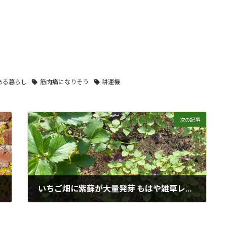
ある暮らし
筋肉痛になりそう
耕運機
次の記事
いちご畑に紫蘇が大量発芽 もはや雑草レベル
2022年5月3日