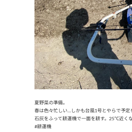
夏野菜の準備。
春は色々忙しい…しかも台風1号とやらで予定
石灰をふって耕運機で一面を耕す。25℃近く
#耕運機