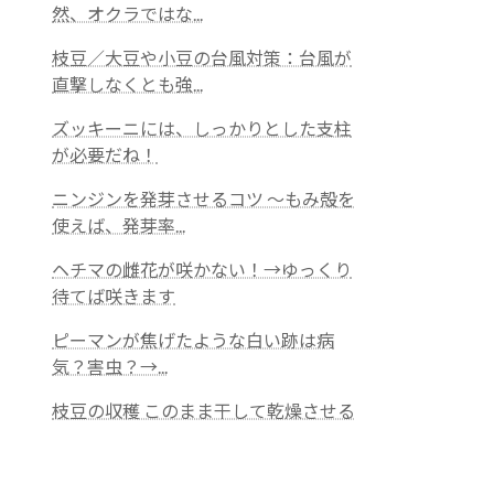
然、オクラではな...
枝豆／大豆や小豆の台風対策：台風が
直撃しなくとも強...
ズッキーニには、しっかりとした支柱
が必要だね！
ニンジンを発芽させるコツ ～もみ殻を
使えば、発芽率...
ヘチマの雌花が咲かない！→ゆっくり
待てば咲きます
ピーマンが焦げたような白い跡は病
気？害虫？→...
枝豆の収穫 このまま干して乾燥させる