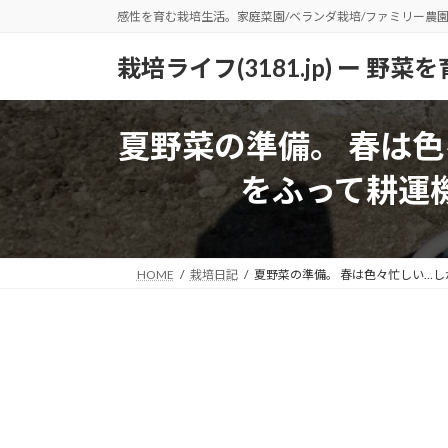
コ
ナ
感性を育む栽培生活。家庭菜園/ベランダ栽培/ファミリー農
ン
ビ
テ
ゲ
栽培ライフ(3181.jp) ー 
ン
ー
ツ
シ
へ
ョ
夏野菜の準備。 春は色
ス
ン
をふって耕運
キ
に
ッ
移
プ
動
HOME
栽培日記
夏野菜の準備。 春は色々忙しい…し