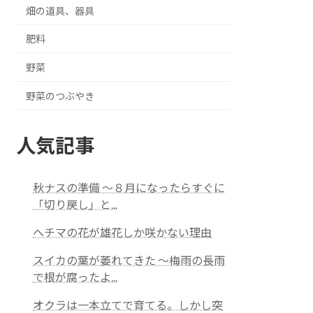
畑の道具、器具
肥料
野菜
野菜のつぶやき
人気記事
秋ナスの準備 ～８月になったらすぐに
「切り戻し」と...
ヘチマの花が雄花しか咲かない理由
スイカの葉が萎れてきた 〜梅雨の長雨
で根が腐ったよ...
オクラは一本立てで育てる。しかし突