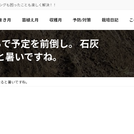
ニングも困ったことも楽しく解決！！
まき月
苗植え月
収穫月
予防/対策
栽培日記
こ
らで予定を前倒し。 石灰
と暑いですね。
なると暑いですね。