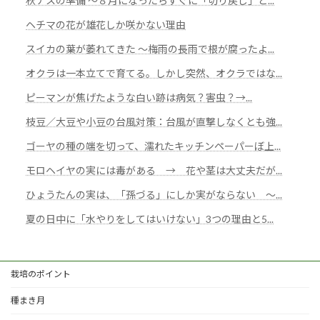
秋ナスの準備 ～８月になったらすぐに「切り戻し」と...
ヘチマの花が雄花しか咲かない理由
スイカの葉が萎れてきた 〜梅雨の長雨で根が腐ったよ...
オクラは一本立てで育てる。しかし突然、オクラではな...
ピーマンが焦げたような白い跡は病気？害虫？→...
枝豆／大豆や小豆の台風対策：台風が直撃しなくとも強...
ゴーヤの種の端を切って、濡れたキッチンペーパーぼ上...
モロヘイヤの実には毒がある → 花や茎は大丈夫だが...
ひょうたんの実は、「孫づる」にしか実がならない ～...
夏の日中に「水やりをしてはいけない」3つの理由と5...
栽培のポイント
種まき月