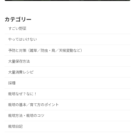
2018年11月5日
カテゴリー
すごい野菜
やってはいけない
予防と対策（雑草／防虫・鳥／天候変動など）
大量保存方法
大量消費レシピ
採種
栽培なぜ？なに！
栽培の基本／育て方のポイント
栽培方法・栽培のコツ
栽培日記