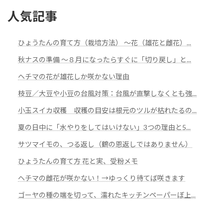
人気記事
ひょうたんの育て方（栽培方法） ～花（雄花と雌花）...
秋ナスの準備 ～８月になったらすぐに「切り戻し」と...
ヘチマの花が雄花しか咲かない理由
枝豆／大豆や小豆の台風対策：台風が直撃しなくとも強...
小玉スイカ収穫 収穫の目安は根元のツルが枯れたるの...
夏の日中に「水やりをしてはいけない」3つの理由と5...
サツマイモの、つる返し（鶴の恩返しではありません）
ひょうたんの育て方 花と実、受粉メモ
ヘチマの雌花が咲かない！→ゆっくり待てば咲きます
ゴーヤの種の端を切って、濡れたキッチンペーパーぼ上...