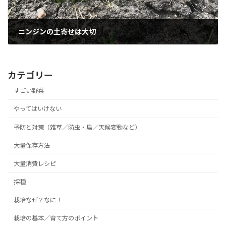
ニンジンの土寄せは大切
2018年10月28日
カテゴリー
すごい野菜
やってはいけない
予防と対策（雑草／防虫・鳥／天候変動など）
大量保存方法
大量消費レシピ
採種
栽培なぜ？なに！
栽培の基本／育て方のポイント