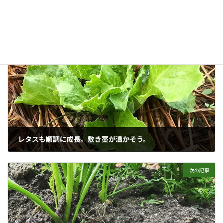
栽培日記
カテゴリー
10月の苗植え
9月の苗植え
紫キャベツ
タグ
前の記事
レタスも順調に成長。敷き藁が温かそう。
2018年10月26日
次の記事