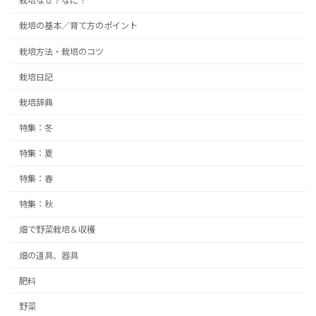
栽培なぜ？なに！
栽培の基本／育て方のポイント
栽培方法・栽培のコツ
栽培日記
栽培辞典
特集：冬
特集：夏
特集：春
特集：秋
畑で野菜栽培＆収穫
畑の道具、器具
肥料
野菜