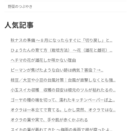
野菜のつぶやき
人気記事
秋ナスの準備 ～８月になったらすぐに「切り戻し」と...
ひょうたんの育て方（栽培方法） ～花（雄花と雌花）...
ヘチマの花が雄花しか咲かない理由
ピーマンが焦げたような白い跡は病気？害虫？→...
枝豆／大豆や小豆の台風対策：台風が直撃しなくとも強...
小玉スイカ収穫 収穫の目安は根元のツルが枯れたるの...
ゴーヤの種の端を切って、濡れたキッチンペーパーぼ上...
オクラは一本立てで育てる。しかし突然、オクラではな...
オクラの葉や実で、手や肌が赤くかぶれる
スイカの葉が萎れてきた 〜梅雨の長雨で根が腐ったよ...