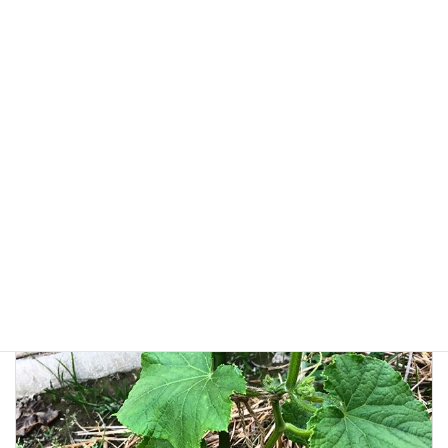
の餌になります。ナメクジからイチゴを守るために、イチゴにだ
けネットを被せます。このネットは、キッチンのシンクで使われる
排水口のネット。私はストレートタイプを使っています。これを被
せて、洗濯バサミで網に入ってこないように口元を閉じます。こう
すれば、ナメクジもイチゴに触れることができません！今年はこ
れで害虫対策＆完全防虫できました。
#イチゴ #イチゴの栽培 #防虫 #害虫対策 #ナメクジ退治 #ナメクジ
対策 #ナメクジ
予防と対策（雑草／防虫・鳥／天候変動など）
カテゴリー
イチゴ
イチゴの栽培
ナメクジ
ナメクジ対策
タグ
ナメクジ退治
害虫対策
防虫
前の記事