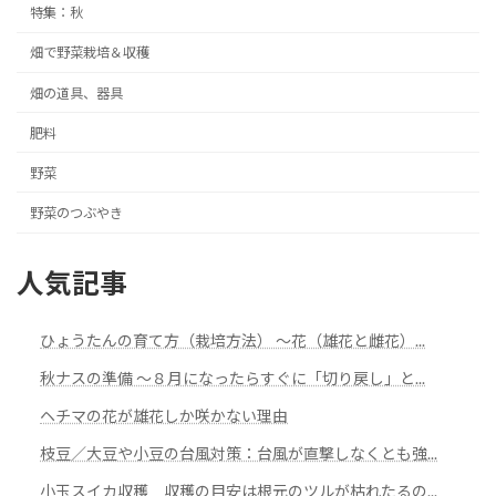
特集：秋
畑で野菜栽培＆収穫
畑の道具、器具
肥料
野菜
野菜のつぶやき
人気記事
ひょうたんの育て方（栽培方法） ～花（雄花と雌花）...
秋ナスの準備 ～８月になったらすぐに「切り戻し」と...
ヘチマの花が雄花しか咲かない理由
枝豆／大豆や小豆の台風対策：台風が直撃しなくとも強...
小玉スイカ収穫 収穫の目安は根元のツルが枯れたるの...