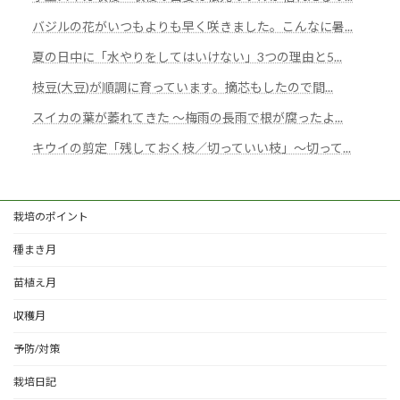
バジルの花がいつもよりも早く咲きました。こんなに暑...
夏の日中に「水やりをしてはいけない」3つの理由と5...
枝豆(大豆)が順調に育っています。摘芯もしたので間...
スイカの葉が萎れてきた 〜梅雨の長雨で根が腐ったよ...
キウイの剪定「残しておく枝／切っていい枝」～切って...
栽培のポイント
種まき月
苗植え月
収穫月
予防/対策
栽培日記