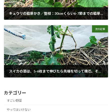
キュウリの脇芽かき／整枝：30cmくらい6-7節までの脇芽をすべてとる。次の10段(〜60cm)は脇芽の1-2枚の葉を残し取る。孫づるも1-2枚残し取る。下葉が泥はねし病気にならぬよう藁を敷いておく。
2018年5月17日
次の記事
スイカの苗は、5-6枚まで伸びたら先端を切って摘芯。それまで脇芽は摘み取る。
2018年5月26日
カテゴリー
すごい野菜
やってはいけない