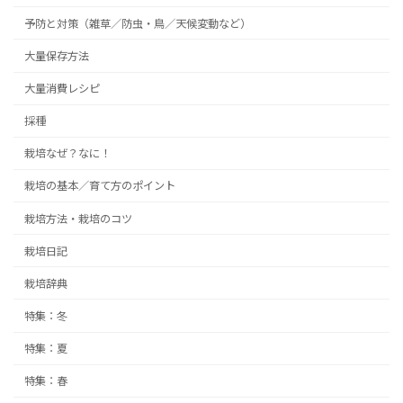
予防と対策（雑草／防虫・鳥／天候変動など）
大量保存方法
大量消費レシピ
採種
栽培なぜ？なに！
栽培の基本／育て方のポイント
栽培方法・栽培のコツ
栽培日記
栽培辞典
特集：冬
特集：夏
特集：春