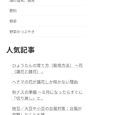
畑の道具、器具
肥料
野菜
野菜のつぶやき
人気記事
ひょうたんの育て方（栽培方法） ～花
（雄花と雌花）...
ヘチマの花が雄花しか咲かない理由
秋ナスの準備 ～８月になったらすぐに
「切り戻し」と...
枝豆／大豆や小豆の台風対策：台風が
直撃しなくとも強...