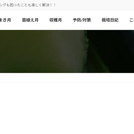
ニングも困ったことも楽しく解決！！
まき月
苗植え月
収穫月
予防/対策
栽培日記
こ