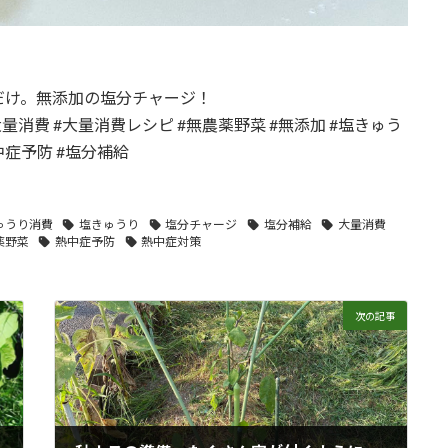
だけ。無添加の塩分チャージ！
大量消費 #大量消費レシピ #無農薬野菜 #無添加 #塩きゅう
中症予防 #塩分補給
ゅうり消費
塩きゅうり
塩分チャージ
塩分補給
大量消費
薬野菜
熱中症予防
熱中症対策
次の記事