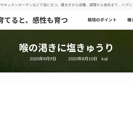
園やキッチンガーデンなどで役に立つ、種まきから収穫、調理から保存まで、ハプ
野菜を育てると、感性も育つ
栽培のポイント
種
喉の渇きに塩きゅうり
最
2020年8月9日
2020年8月10日
koji
終
更
新
日
時
: