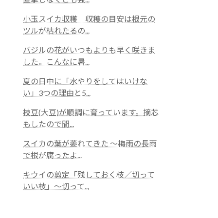
小玉スイカ収穫 収穫の目安は根元の
ツルが枯れたるの...
バジルの花がいつもよりも早く咲きま
した。こんなに暑...
夏の日中に「水やりをしてはいけな
い」3つの理由と5...
枝豆(大豆)が順調に育っています。摘芯
もしたので間...
スイカの葉が萎れてきた 〜梅雨の長雨
で根が腐ったよ...
キウイの剪定「残しておく枝／切って
いい枝」～切って...