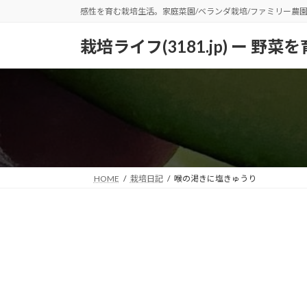
コ
ナ
感性を育む栽培生活。家庭菜園/ベランダ栽培/ファミリー農
ン
ビ
テ
ゲ
栽培ライフ(3181.jp) ー 
ン
ー
ツ
シ
へ
ョ
ス
ン
キ
に
ッ
移
プ
動
HOME
栽培日記
喉の渇きに塩きゅうり