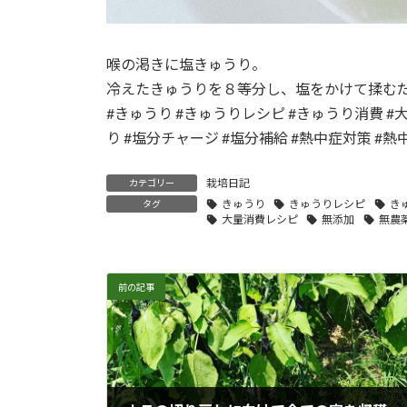
喉の渇きに塩きゅうり。
冷えたきゅうりを８等分し、塩をかけて揉む
#きゅうり #きゅうりレシピ #きゅうり消費 #
り #塩分チャージ #塩分補給 #熱中症対策 #熱
栽培日記
カテゴリー
きゅうり
きゅうりレシピ
き
タグ
大量消費レシピ
無添加
無農
前の記事