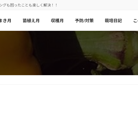
ニングも困ったことも楽しく解決！！
まき月
苗植え月
収穫月
予防/対策
栽培日記
こ