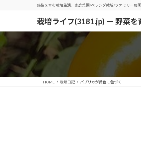
コ
ナ
感性を育む栽培生活。家庭菜園/ベランダ栽培/ファミリー農
ン
ビ
テ
ゲ
栽培ライフ(3181.jp) ー 
ン
ー
ツ
シ
へ
ョ
ス
ン
キ
に
ッ
移
プ
動
HOME
栽培日記
パプリカが黄色に色づく