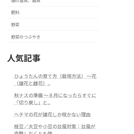
畑の道具、器具
肥料
野菜
野菜のつぶやき
人気記事
ひょうたんの育て方（栽培方法） ～花
（雄花と雌花）...
秋ナスの準備 ～８月になったらすぐに
「切り戻し」と...
ヘチマの花が雄花しか咲かない理由
枝豆／大豆や小豆の台風対策：台風が
直撃しなくとも強...