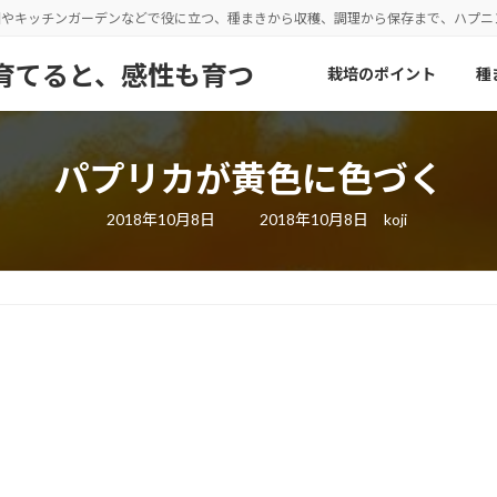
園やキッチンガーデンなどで役に立つ、種まきから収穫、調理から保存まで、ハプ
野菜を育てると、感性も育つ
栽培のポイント
種
パプリカが黄色に色づく
最
2018年10月8日
2018年10月8日
koji
終
更
新
日
時
: