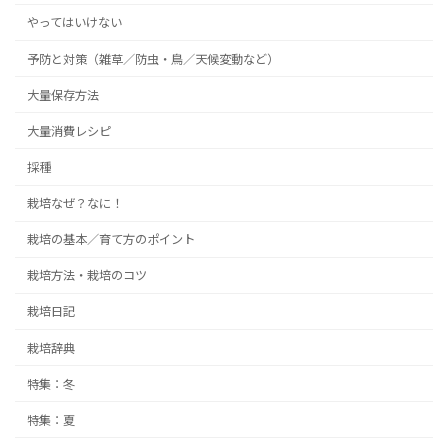
やってはいけない
予防と対策（雑草／防虫・鳥／天候変動など）
大量保存方法
大量消費レシピ
採種
栽培なぜ？なに！
栽培の基本／育て方のポイント
栽培方法・栽培のコツ
栽培日記
栽培辞典
特集：冬
特集：夏