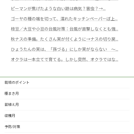
ピーマンが焦げたような白い跡は病気？害虫？→...
ゴーヤの種の端を切って、濡れたキッチンペーパーぼ上...
枝豆／大豆や小豆の台風対策：台風が直撃しなくとも強...
秋ナスの準備。たくさん実が付くように→ナスの切り戻...
ひょうたんの実は、「孫づる」にしか実がならない ～...
オクラは一本立てで育てる。しかし突然、オクラではな...
栽培のポイント
種まき月
苗植え月
収穫月
予防/対策