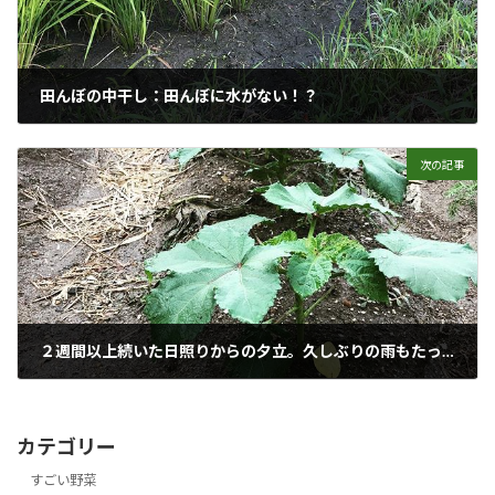
田んぼの中干し：田んぼに水がない！？
2018年7月24日
次の記事
２週間以上続いた日照りからの夕立。久しぶりの雨もたった１時間の土砂降りスコール。もはや亜熱帯。でも多少は土が潤った。週末は台風らしい
2018年7月26日
カテゴリー
すごい野菜