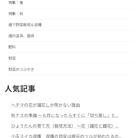
特集：春
特集：秋
畑で野菜栽培＆収穫
畑の道具、器具
肥料
野菜
野菜のつぶやき
人気記事
ヘチマの花が雄花しか咲かない理由
秋ナスの準備 ～８月になったらすぐに「切り戻し」と...
ひょうたんの育て方（栽培方法） ～花（雄花と雌花）...
小玉スイカ収穫 収穫の目安は根元のツルが枯れたるの...