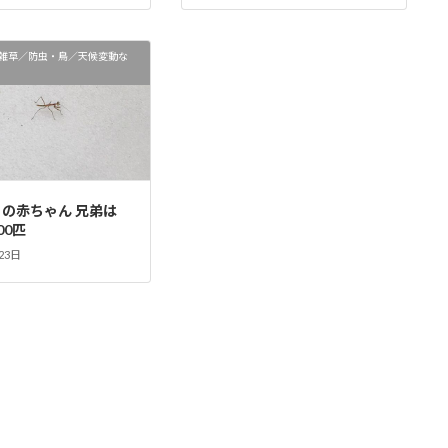
雑草／防虫・鳥／天候変動な
の赤ちゃん 兄弟は
00匹
23日