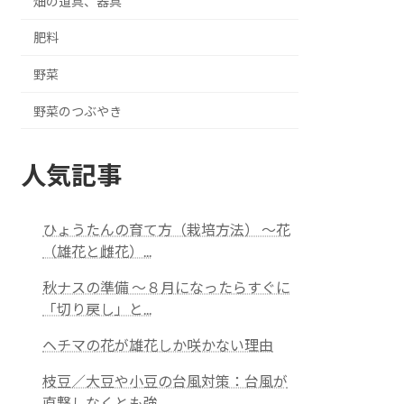
畑の道具、器具
肥料
野菜
野菜のつぶやき
人気記事
ひょうたんの育て方（栽培方法） ～花
（雄花と雌花）...
秋ナスの準備 ～８月になったらすぐに
「切り戻し」と...
ヘチマの花が雄花しか咲かない理由
枝豆／大豆や小豆の台風対策：台風が
直撃しなくとも強...