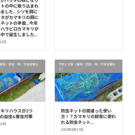
ソがバッタの餌となり
ットの中に取り込まれ
いました…シソを餌に
ッタがカマキリの餌に
虫ネットの矛盾…今年
のハラビロカマキリが
の中で誕生しました…
12日
雑草／防虫・鳥／天候変動な
予防と対策（雑草／防虫・鳥／天候変動な
ど）
マキリハウスが2つ
防虫ネットの間違った使い
年の益虫&害虫対策
方！？カマキリの飼育に使わ
れる防虫ネット…
20日
2020年8月17日