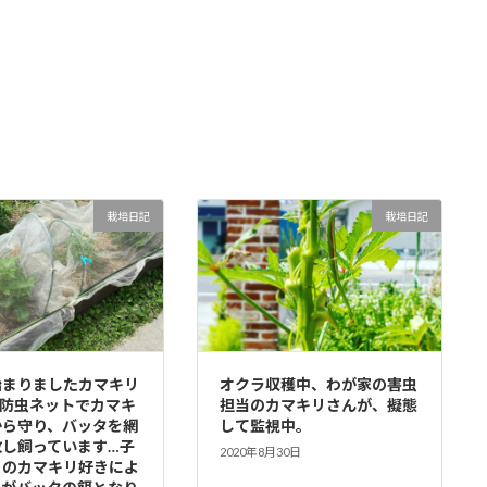
栽培日記
栽培日記
始まりましたカマキリ
オクラ収穫中、わが家の害虫
…防虫ネットでカマキ
担当のカマキリさんが、擬態
から守り、バッタを網
して監視中。
放し飼っています…子
2020年8月30日
ちのカマキリ好きによ