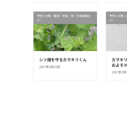
予防と対策（雑草／防虫・鳥／天候変動な
予防と対策（
ど）
ど）
シソ畑を守るカマキリくん
カマキリ
およそ3
2017年6月23日
2017年5月