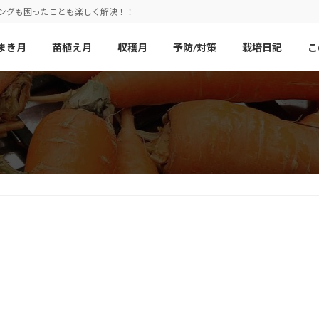
ニングも困ったことも楽しく解決！！
まき月
苗植え月
収穫月
予防/対策
栽培日記
こ