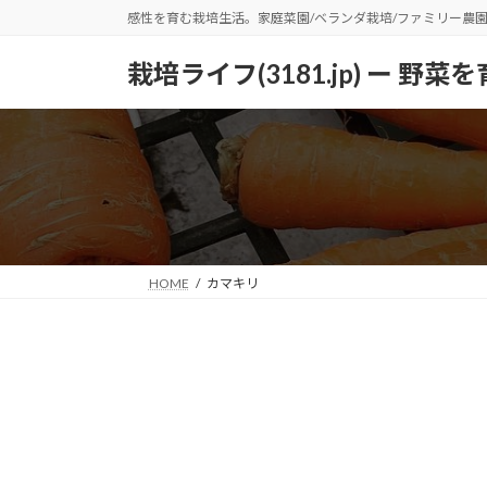
コ
ナ
感性を育む栽培生活。家庭菜園/ベランダ栽培/ファミリー農
ン
ビ
テ
ゲ
栽培ライフ(3181.jp) ー 
ン
ー
ツ
シ
へ
ョ
ス
ン
キ
に
ッ
移
プ
動
HOME
カマキリ