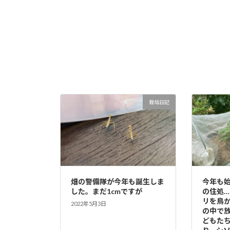
栽培日記
畑の警備隊が今年も誕生しま
今年も
した。まだ1cmですが
の住処
リを鳥
2022年5月3日
の中で
どもた