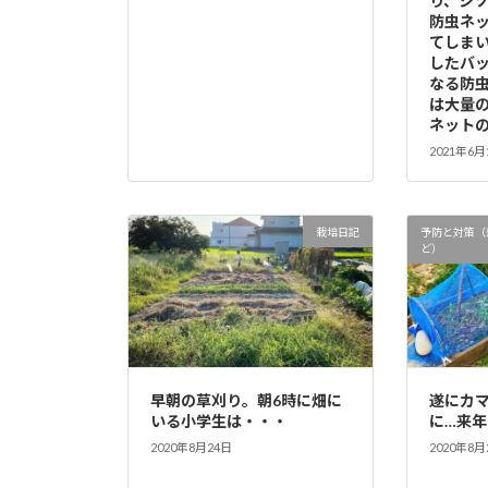
り、シ
防虫ネ
てしま
したバ
なる防
は大量
ネット
2021年6月
栽培日記
予防と対策（
ど）
早朝の草刈り。朝6時に畑に
遂にカ
いる小学生は・・・
に…来
2020年8月24日
2020年8月