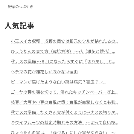
野菜のつぶやき
人気記事
小玉スイカ収穫 収穫の目安は根元のツルが枯れたるの...
ひょうたんの育て方（栽培方法） ～花（雄花と雌花）...
秋ナスの準備 ～８月になったらすぐに「切り戻し」と...
ヘチマの花が雄花しか咲かない理由
ピーマンが焦げたような白い跡は病気？害虫？→...
ゴーヤの種の端を切って、濡れたキッチンペーパーぼ上...
枝豆／大豆や小豆の台風対策：台風が直撃しなくとも強...
秋ナスの準備。たくさん実が付くように→ナスの切り戻...
キウイフルーツの剪定時期とその方法 ～切って良い枝...
ひょうたんの実は、「孫づる」にしか実がならない ～...