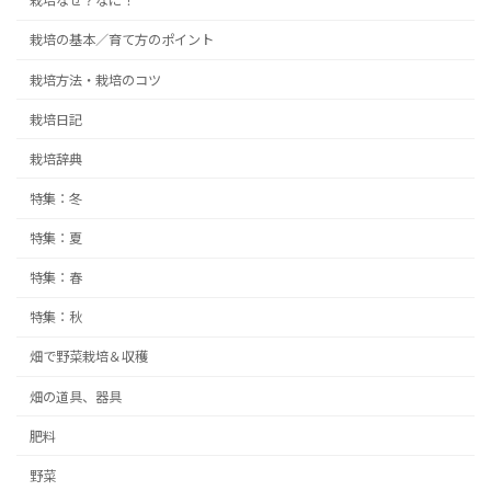
栽培なぜ？なに！
栽培の基本／育て方のポイント
栽培方法・栽培のコツ
栽培日記
栽培辞典
特集：冬
特集：夏
特集：春
特集：秋
畑で野菜栽培＆収穫
畑の道具、器具
肥料
野菜