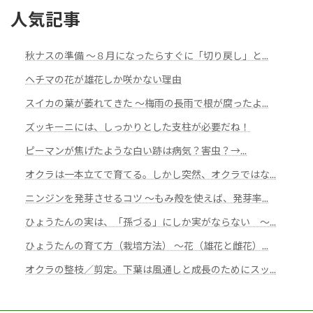
人気記事
秋ナスの準備 ～８月になったらすぐに「切り戻し」と...
ヘチマの花が雄花しか咲かない理由
スイカの葉が萎れてきた 〜梅雨の長雨で根が腐ったよ...
ズッキーニには、しっかりとした支柱が必要だね！
ピーマンが焦げたような白い跡は病気？害虫？→...
オクラは一本立てで育てる。しかし突然、オクラではな...
ニンジンを発芽させるコツ ～もみ殻を使えば、発芽率...
ひょうたんの実は、「孫づる」にしか実がならない ～...
ひょうたんの育て方（栽培方法） ～花（雄花と雌花）...
オクラの整枝／剪定。下葉は風通しと成長のためにスッ...