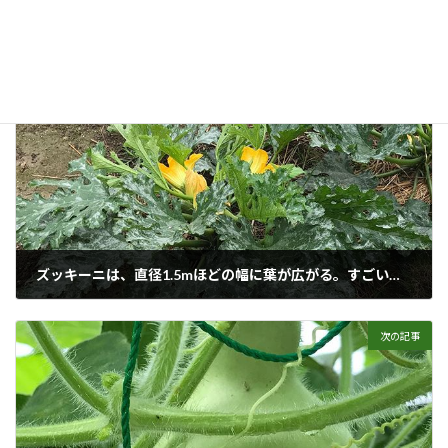
すごい野菜
カテゴリー
トマト
実
タグ
前の記事
ズッキーニは、直径1.5mほどの幅に葉が広がる。すごい存在感。
2017年6月30日
次の記事