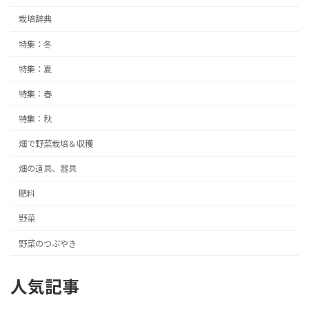
栽培辞典
特集：冬
特集：夏
特集：春
特集：秋
畑で野菜栽培＆収穫
畑の道具、器具
肥料
野菜
野菜のつぶやき
人気記事