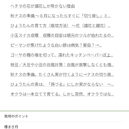
ヘチマの花が雄花しか咲かない理由
秋ナスの準備 ～８月になったらすぐに「切り戻し」と...
ひょうたんの育て方（栽培方法） ～花（雄花と雌花）...
小玉スイカ収穫 収穫の目安は根元のツルが枯れたるの...
ピーマンが焦げたような白い跡は病気？害虫？→...
ゴーヤの種の端を切って、濡れたキッチンペーパーぼ上...
枝豆／大豆や小豆の台風対策：台風が直撃しなくとも強...
秋ナスの準備。たくさん実が付くように→ナスの切り戻...
ひょうたんの実は、「孫づる」にしか実がならない ～...
オクラは一本立てで育てる。しかし突然、オクラではな...
栽培のポイント
種まき月