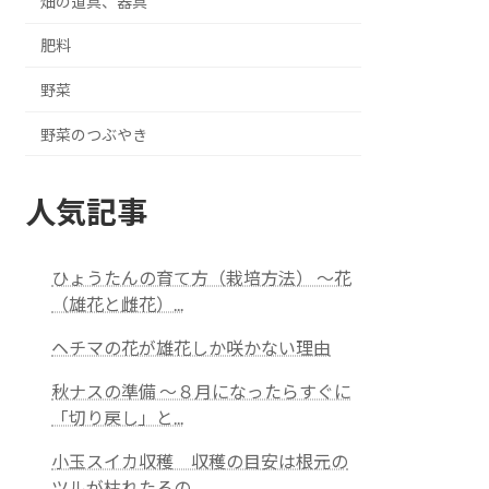
畑の道具、器具
肥料
野菜
野菜のつぶやき
人気記事
ひょうたんの育て方（栽培方法） ～花
（雄花と雌花）...
ヘチマの花が雄花しか咲かない理由
秋ナスの準備 ～８月になったらすぐに
「切り戻し」と...
小玉スイカ収穫 収穫の目安は根元の
ツルが枯れたるの...