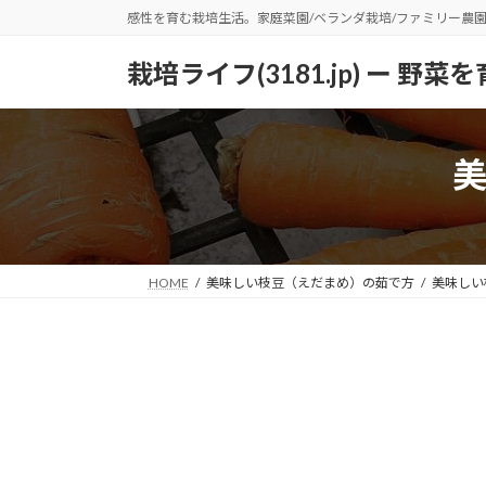
コ
ナ
感性を育む栽培生活。家庭菜園/ベランダ栽培/ファミリー農
ン
ビ
テ
ゲ
栽培ライフ(3181.jp) ー 
ン
ー
ツ
シ
へ
ョ
ス
ン
キ
に
ッ
移
プ
動
HOME
美味しい枝豆（えだまめ）の茹で方
美味しい