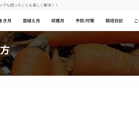
ニングも困ったことも楽しく解決！！
まき月
苗植え月
収穫月
予防/対策
栽培日記
こ
方