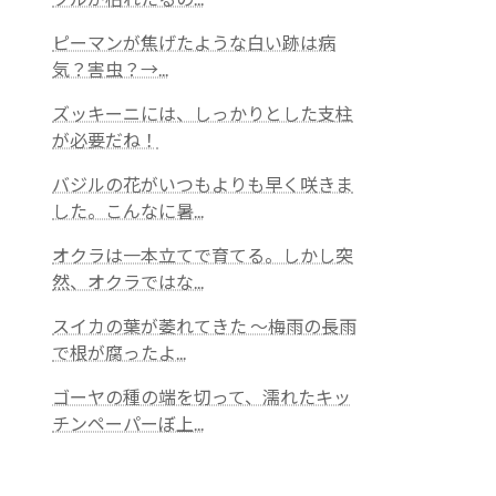
ピーマンが焦げたような白い跡は病
気？害虫？→...
ズッキーニには、しっかりとした支柱
が必要だね！
バジルの花がいつもよりも早く咲きま
した。こんなに暑...
オクラは一本立てで育てる。しかし突
然、オクラではな...
スイカの葉が萎れてきた 〜梅雨の長雨
で根が腐ったよ...
ゴーヤの種の端を切って、濡れたキッ
チンペーパーぼ上...