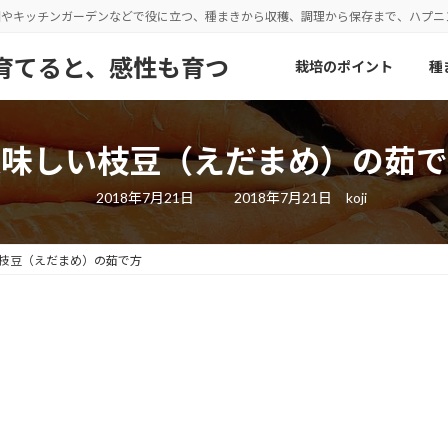
園やキッチンガーデンなどで役に立つ、種まきから収穫、調理から保存まで、ハプ
野菜を育てると、感性も育つ
栽培のポイント
種
美味しい枝豆（えだまめ）の茹で
最
2018年7月21日
2018年7月21日
koji
終
更
新
日
枝豆（えだまめ）の茹で方
時
: