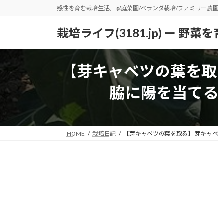
コ
ナ
感性を育む栽培生活。家庭菜園/ベランダ栽培/ファミリー農
ン
ビ
テ
ゲ
栽培ライフ(3181.jp) ー 
ン
ー
ツ
シ
へ
ョ
【芽キャベツの葉を取
ス
ン
脇に陽を当て
キ
に
ッ
移
プ
動
HOME
栽培日記
【芽キャベツの葉を取る】 芽キャ