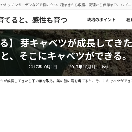
園やキッチンガーデンなどで役に立つ、種まきから収穫、調理から保存まで、ハプ
野菜を育てると、感性も育つ
栽培のポイント
種
る】 芽キャベツが成長してき
ると、そこにキャベツができる。
最
2017年10月1日
2017年10月1日
koji
終
更
新
ベツが成長してきたら下の葉を取る。葉の脇に陽を当てると、そこにキャベツができ
日
時
: