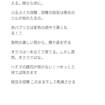
える。緑から赤に...
小玉スイカ収穫 収穫の目安は根元の
ツルが枯れたるの...
赤パプリカは変色の途中で黒くな
る！？
突然の激しい雨から、種や苗を守る
オクラは一本立てで育てる。しかし突
然、オクラではな...
ヘチマの雌花が咲かない！→ゆっくり
待てば咲きます
枝豆の収穫 このまま干して乾燥させる