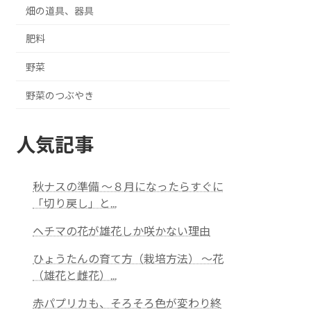
畑の道具、器具
肥料
野菜
野菜のつぶやき
人気記事
秋ナスの準備 ～８月になったらすぐに
「切り戻し」と...
ヘチマの花が雄花しか咲かない理由
ひょうたんの育て方（栽培方法） ～花
（雄花と雌花）...
赤パプリカも、そろそろ色が変わり終