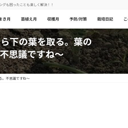
ニングも困ったことも楽しく解決！！
まき月
苗植え月
収穫月
予防/対策
栽培日記
こ
たら下の葉を取る。葉の
不思議ですね〜
る。不思議ですね〜