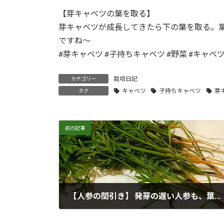
【芽キャベツの葉を取る】
芽キャベツが成長してきたら下の葉を取る。
ですね〜
#芽キャベツ #子持ちキャベツ #野菜 #キャベ
栽培日記
カテゴリー
キャベツ
子持ちキャベツ
芽
タグ
前の記事
【人参の間引き】 発芽の遅い人参も、葉がお互いに当たるようになったら間引きを３回くらいに分けて行う。 間引きの株間は、１回目は2cm、２回目は3-4cm、３回目は7-10cmくらい。2、3回目は土寄せと追肥をする。 抜いた人参はもうオレンジになりかけています。なんだかもったいなく可愛そうな気になるのは僕だけじゃないはず。。。
2017年9月30日