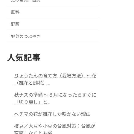
肥料
野菜
野菜のつぶやき
人気記事
ひょうたんの育て方（栽培方法） ～花
（雄花と雌花）...
秋ナスの準備 ～８月になったらすぐに
「切り戻し」と...
ヘチマの花が雄花しか咲かない理由
枝豆／大豆や小豆の台風対策：台風が
直撃しなくとも強...