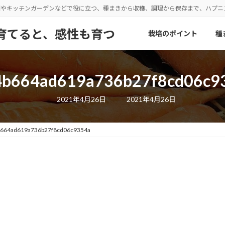
園やキッチンガーデンなどで役に立つ、種まきから収穫、調理から保存まで、ハプ
野菜を育てると、感性も育つ
栽培のポイント
種
4b664ad619a736b27f8cd06c9
最
2021年4月26日
2021年4月26日
終
更
新
日
b664ad619a736b27f8cd06c9354a
時
: