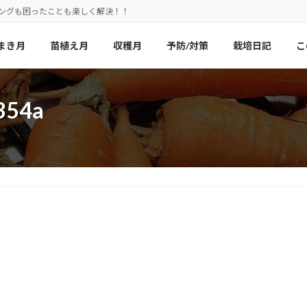
ニングも困ったことも楽しく解決！！
まき月
苗植え月
収穫月
予防/対策
栽培日記
こ
354a