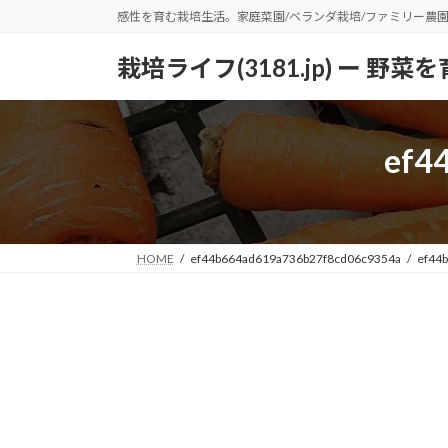
コ
ナ
感性を育む栽培生活。家庭菜園/ベランダ栽培/ファミリー農
ン
ビ
テ
ゲ
栽培ライフ(3181.jp) ー 
ン
ー
ツ
シ
へ
ョ
ef4
ス
ン
キ
に
ッ
移
プ
動
HOME
ef44b664ad619a736b27f8cd06c9354a
ef44