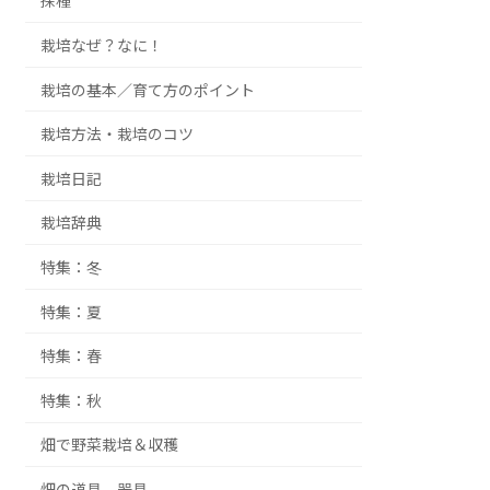
採種
栽培なぜ？なに！
栽培の基本／育て方のポイント
栽培方法・栽培のコツ
栽培日記
栽培辞典
特集：冬
特集：夏
特集：春
特集：秋
畑で野菜栽培＆収穫
畑の道具、器具