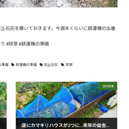
苦土石灰を撒いておきます。今週末くらいに耕運機の出番
り #除草 #耕運機の準備
の準備
耕運機の準備
苦土石灰
除草
次の記事
遂にカマキリハウスが2つに…来年の益虫&害虫対策