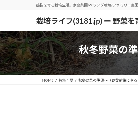
コ
ナ
感性を育む栽培生活。家庭菜園/ベランダ栽培/ファミリー農
ン
ビ
テ
ゲ
栽培ライフ(3181.jp) ー 
ン
ー
ツ
シ
へ
ョ
秋冬野菜の準
ス
ン
キ
に
ッ
移
プ
動
HOME
特集：夏
秋冬野菜の準備～（お盆前後にやる