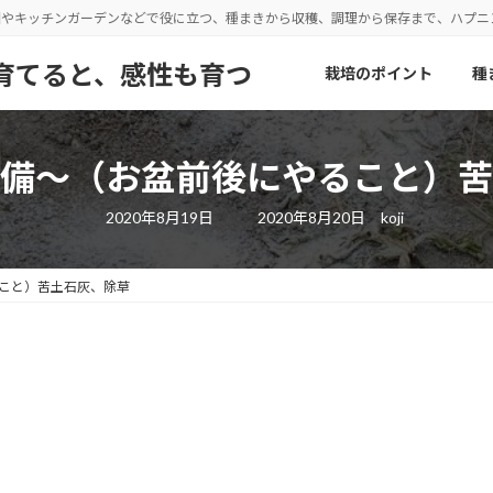
園やキッチンガーデンなどで役に立つ、種まきから収穫、調理から保存まで、ハプ
野菜を育てると、感性も育つ
栽培のポイント
種
備～（お盆前後にやること）苦
最
2020年8月19日
2020年8月20日
koji
終
更
新
日
こと）苦土石灰、除草
時
: