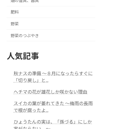
畑の道具、器具
肥料
野菜
野菜のつぶやき
人気記事
秋ナスの準備 ～８月になったらすぐに
「切り戻し」と...
ヘチマの花が雄花しか咲かない理由
スイカの葉が萎れてきた 〜梅雨の長雨
で根が腐ったよ...
ひょうたんの実は、「孫づる」にしか
実がならない ～...