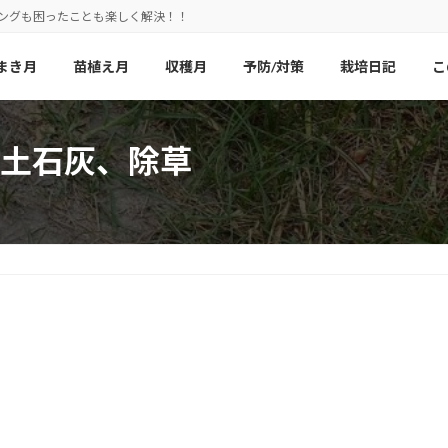
ニングも困ったことも楽しく解決！！
まき月
苗植え月
収穫月
予防/対策
栽培日記
こ
土石灰、除草