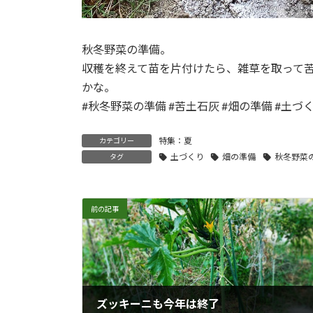
秋冬野菜の準備。
収穫を終えて苗を片付けたら、雑草を取って
かな。
#秋冬野菜の準備 #苦土石灰 #畑の準備 #土づく
特集：夏
カテゴリー
土づくり
畑の準備
秋冬野菜
タグ
前の記事
ズッキーニも今年は終了