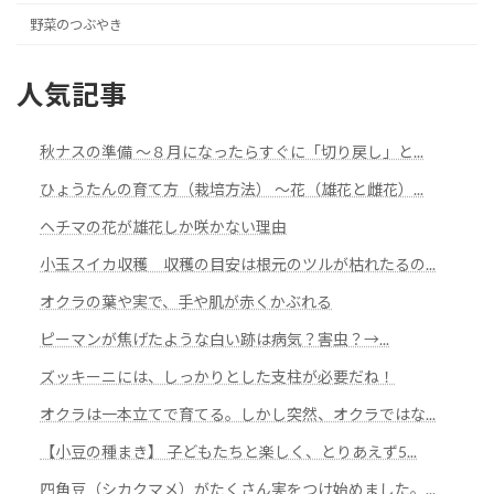
野菜のつぶやき
人気記事
秋ナスの準備 ～８月になったらすぐに「切り戻し」と...
ひょうたんの育て方（栽培方法） ～花（雄花と雌花）...
ヘチマの花が雄花しか咲かない理由
小玉スイカ収穫 収穫の目安は根元のツルが枯れたるの...
オクラの葉や実で、手や肌が赤くかぶれる
ピーマンが焦げたような白い跡は病気？害虫？→...
ズッキーニには、しっかりとした支柱が必要だね！
オクラは一本立てで育てる。しかし突然、オクラではな...
【小豆の種まき】 子どもたちと楽しく、とりあえず5...
四角豆（シカクマメ）がたくさん実をつけ始めました。...