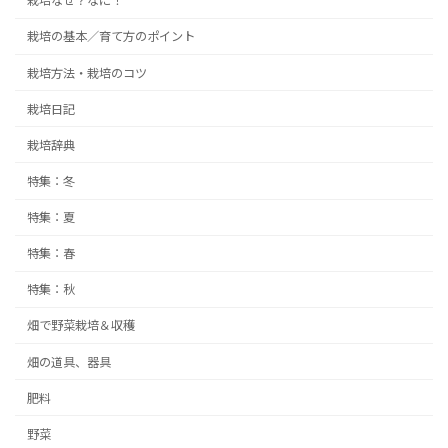
栽培なぜ？なに！
栽培の基本／育て方のポイント
栽培方法・栽培のコツ
栽培日記
栽培辞典
特集：冬
特集：夏
特集：春
特集：秋
畑で野菜栽培＆収穫
畑の道具、器具
肥料
野菜