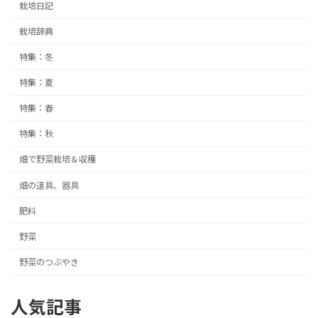
栽培日記
栽培辞典
特集：冬
特集：夏
特集：春
特集：秋
畑で野菜栽培＆収穫
畑の道具、器具
肥料
野菜
野菜のつぶやき
人気記事