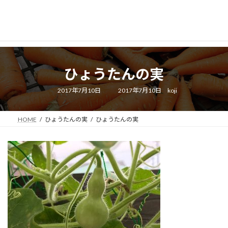
ひょうたんの実
最
2017年7月10日
2017年7月10日
koji
終
更
新
日
HOME
ひょうたんの実
ひょうたんの実
時
: