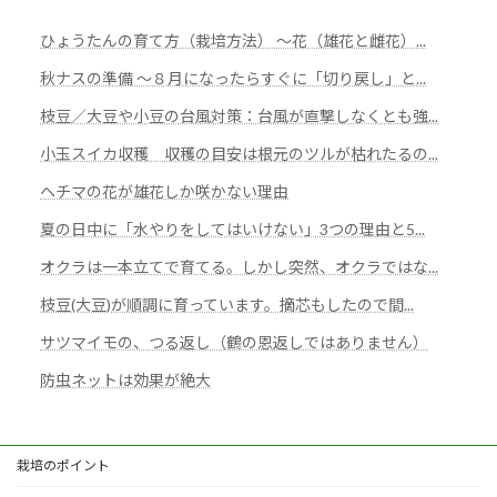
ひょうたんの育て方（栽培方法） ～花（雄花と雌花）...
秋ナスの準備 ～８月になったらすぐに「切り戻し」と...
枝豆／大豆や小豆の台風対策：台風が直撃しなくとも強...
小玉スイカ収穫 収穫の目安は根元のツルが枯れたるの...
ヘチマの花が雄花しか咲かない理由
夏の日中に「水やりをしてはいけない」3つの理由と5...
オクラは一本立てで育てる。しかし突然、オクラではな...
枝豆(大豆)が順調に育っています。摘芯もしたので間...
サツマイモの、つる返し（鶴の恩返しではありません）
防虫ネットは効果が絶大
栽培のポイント